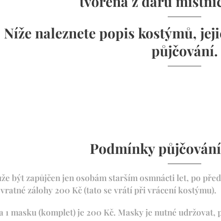
tvořena z darů místn
Níže naleznete popis kostýmů, je
půjčování.
Podmínky půjčování
e být zapůjčen jen osobám starším osmnácti let, po pře
vratné zálohy 200 Kč (tato se vrátí při vrácení kostýmu).
a 1 masku (komplet) je 200 Kč. Masky je nutné udržovat, 