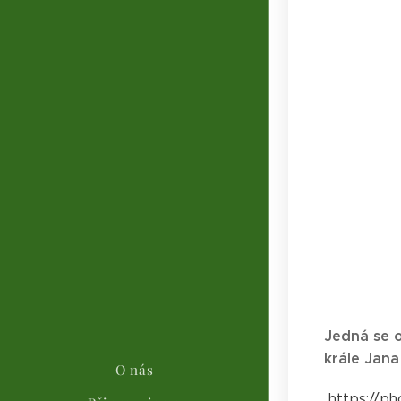
Jedná se o
krále Jana
O nás
https://p