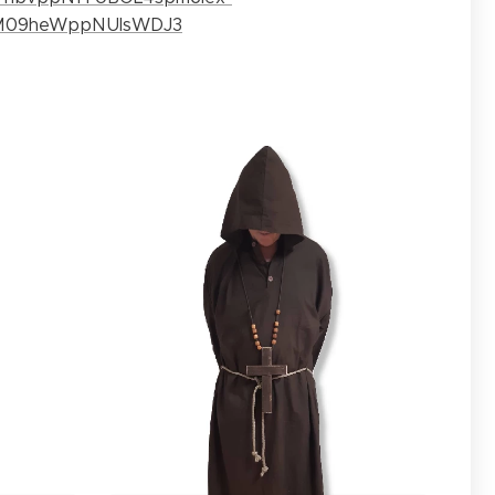
HM09heWppNUlsWDJ3