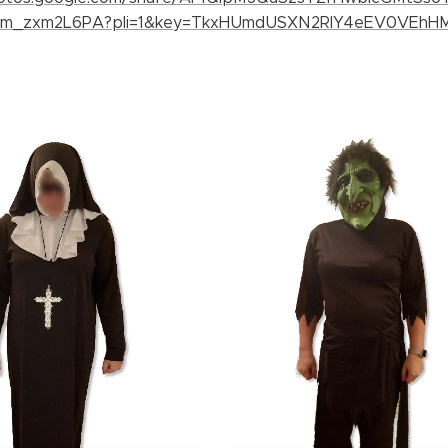
Yc1m_zxm2L6PA?pli=1&key=TkxHUmdUSXN2RlY4eEV0VEh