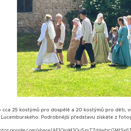
 cca 25 kostýmů pro dospělé a 20 kostýmů pro děti, v
 Lucemburského. Podrobnější představu získáte z fotogr
hotos.google.com/share/AF1QipM3QuSzsTZrHwbicGMtSs