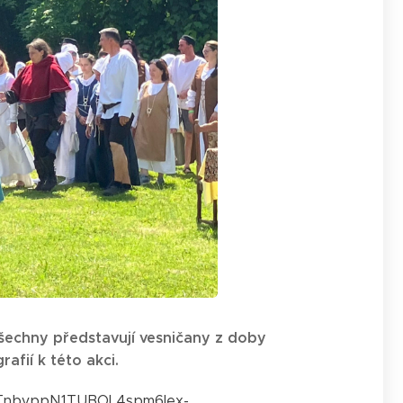
šechny představují vesničany z doby
afií k této akci.
6TnbvppN1TUBOL4spm6lex-