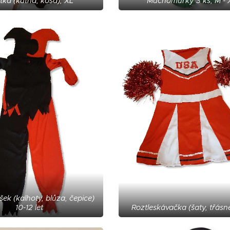
tka (kutna, kosa), XL
Muchomůrky 3 ks, M - 
ek (kalhoty, blůza, čepice)
10-12 let
Roztleskávačka (šaty, třásn