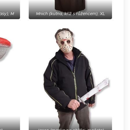
asy), M
Mnich (kutna, kříž s růžencem), XL