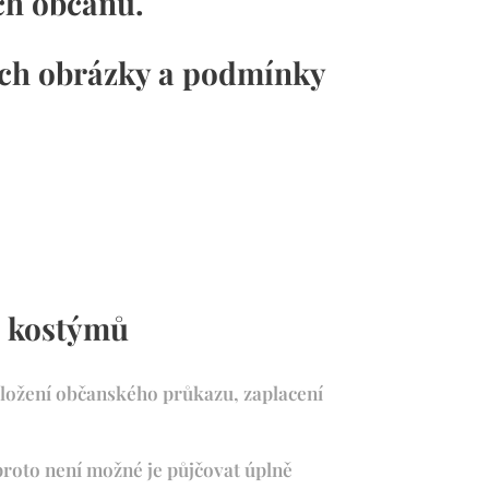
ích občanů.
jich obrázky a podmínky
 kostýmů
dložení občanského průkazu, zaplacení
proto není možné je půjčovat úplně