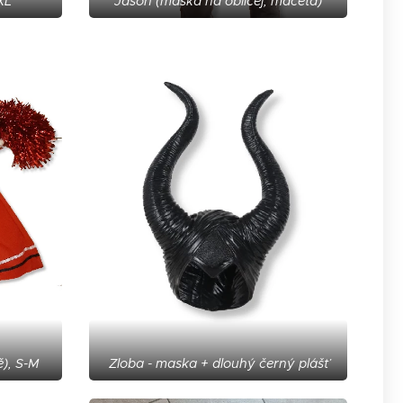
XL
Jason (maska na obličej, mačeta)
ě), S-M
Zloba - maska + dlouhý černý plášť