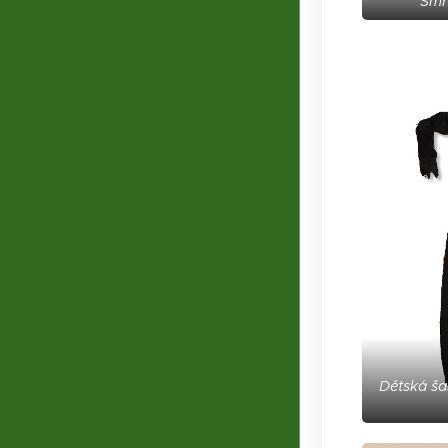
Smr
Dětská šaš