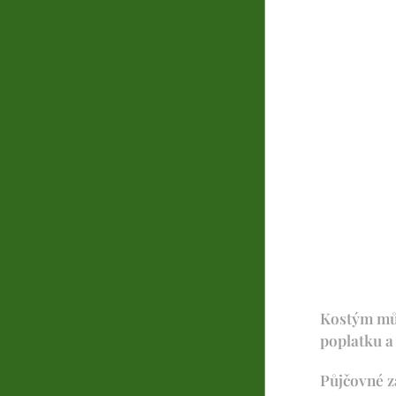
Kostým můž
poplatku a 
Půjčovné z