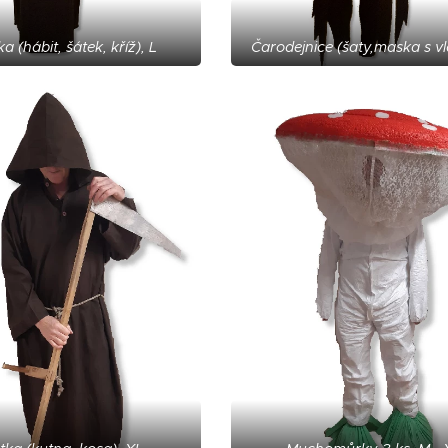
ka (hábit, šátek, kříž), L
Čarodejnice (šaty,maska s vl