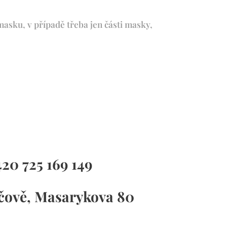
asku, v případě třeba jen části masky,
+420
725 169 149
ičově, Masarykova 80