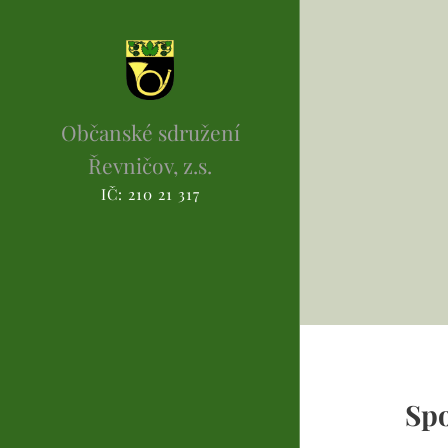
Občanské sdružení
Řevničov, z.s.
IČ: 210 21 317
Spo