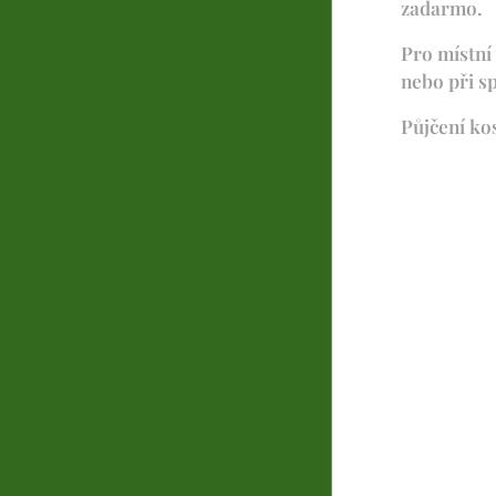
zadarmo.
Pro místní
nebo při s
Půjčení ko